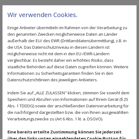
Wir verwenden Cookies.
Einige Anbieter übermitteln im Rahmen von der Verarbeitung zu
Treppen und Überdachungen
den genannten Zwecken möglicherweise Daten an Länder
außerhalb der EU/ des EWR (Drittlanddatenübermittlung), z.B. in
die USA. Das Datenschutzniveau in diesen Ländern ist
Individuelle Treppen nach Maß bilden ein Plus
möglicherweise nicht mit dem in den EU-/EWR-Ländern
in oder an Ihrem Haus. Sie verbinden Ebenen
vergleichbar. Es besteht daher ein erhöhtes Risiko, dass
staatliche Behörden auf diese Daten zugreifen können. Weitere
und fügen sich perfekt in ihre Umgebung ein.
Informationen zu Sicherheitsgarantien finden Sie in den
Im Rahmen von Umbau- oder
Datenschutzrichtlinien des jeweiligen Anbieters.
Anbaumaßnahmen passen Fertiglösungen
Indem Sie auf „ALLE ZULASSEN" klicken, stimmen Sie sowohl dem
häufig nicht ideal.
Speichern und Abrufen von Informationen auf Ihrem Gerät (§ 25
Maßangefertigte Treppen berücksichtigen Ihre
Abs. 1 TDDDG) sowie der anschließenden Datenverarbeitung für
Vorstellungen und die Gegebenheiten vor Ort.
die nachfolgend dargestellten bzw. die von Ihnen ausgewählten
Verarbeitungszwecke zu (Art 6 Abs. 1 lit. a. DSGVO).
Beispielsweise fertigen wir für Sie
platzsparende Wendeltreppen,
Eine bereits erteilte Zustimmung können Sie jederzeit
über den links unten eingeblendeten Cookie-Button für